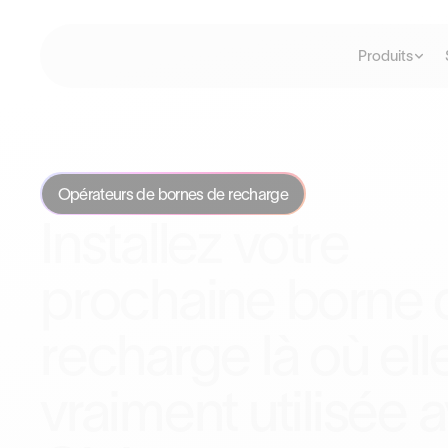
Produits
Opérateurs de bornes de recharge
Installez votre
prochaine borne 
recharge là où ell
vraiment utilisée 