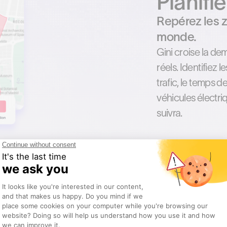
Planifie
Repérez les z
monde.
Gini croise la de
réels. Identifiez
trafic, le temps 
véhicules électri
suivra.