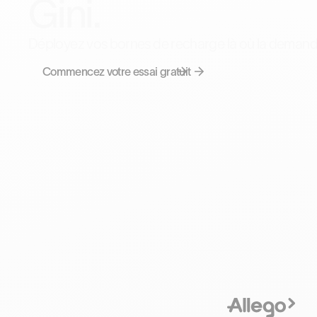
Gini.
Déployez vos bornes de recharge là où la demande
Commencez votre essai gratuit