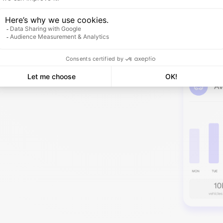
isés.
 déterminent
mps de présence
accessibilité,
ore.