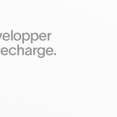
évelopper
recharge.