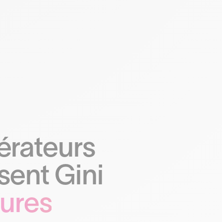
érateurs
sent Gini
eures