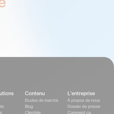
e
utions
Contenu
L'entreprise
Etudes de marché
À propos de nous
nts
Blog
Dossier de presse
s
Clientèle
Comment ça