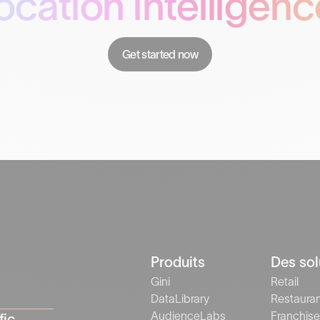
location intelligenc
Get started now
Produits
Des sol
Gini
Retail
DataLibrary
Restaura
AudienceLabs
Franchise
fic