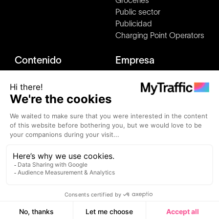
Groceries
Public sector
Publicidad
Charging Point Operators
Contenido
Empresa
Estudios de mercado
Acerca de nosotros
Blog
Kit de prensa y medios
Clientes
Cómo funciona
Eventos
Únete a nosotros
Alternativas
Contacto
MyTraffic ©2026 - Todos los derechos reservados.
Condiciones de uso
Política de privacidad