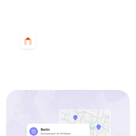
ayudará a optimizar sus estrategias para
obtener mejores resultados.
Product used
AudienceLabs