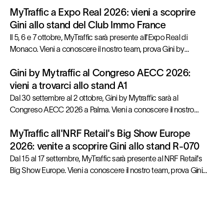
MyTraffic a Expo Real 2026: vieni a scoprire
Gini allo stand del Club Immo France
Il 5, 6 e 7 ottobre, MyTraffic sarà presente all'Expo Real di
Monaco. Vieni a conoscere il nostro team, prova Gini by
MyTraffic dal vivo e ottieni risposte concrete per le tue
Gini by Mytraffic al Congreso AECC 2026:
prossime decisioni immobiliari.
vieni a trovarci allo stand A1
Dal 30 settembre al 2 ottobre, Gini by Mytraffic sarà al
Congreso AECC 2026 a Palma. Vieni a conoscere il nostro
team, prova Gini dal vivo e ottieni risposte concrete per le tue
MyTraffic all'NRF Retail's Big Show Europe
prossime decisioni strategiche sulle location.
2026: venite a scoprire Gini allo stand R-070
Dal 15 al 17 settembre, MyTraffic sarà presente al NRF Retail's
Big Show Europe. Vieni a conoscere il nostro team, prova Gini
by MyTraffic e ottieni risposte concrete per le tue prossime
decisioni di espansione.