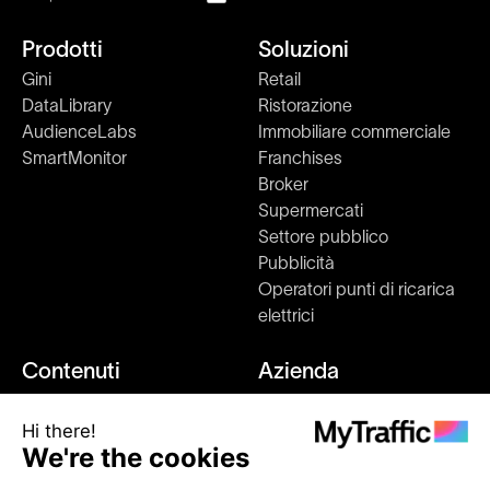
Prodotti
Soluzioni
Gini
Retail
DataLibrary
Ristorazione
AudienceLabs
Immobiliare commerciale
SmartMonitor
Franchises
Broker
Supermercati
Settore pubblico
Pubblicità
Operatori punti di ricarica
elettrici
Contenuti
Azienda
Ricerche di mercato
Su di noi
Blog
Kit stampa e media
Clienti
Come funziona
Eventi
Unisciti a noi