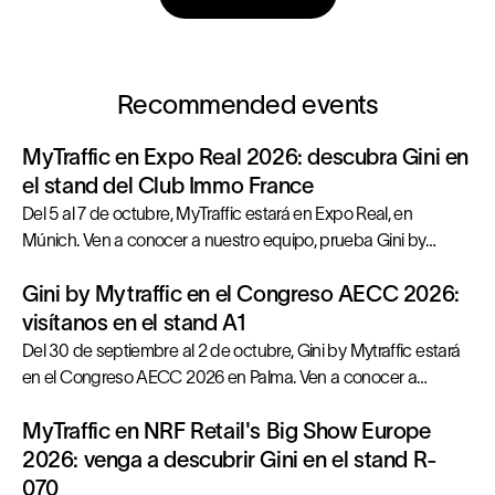
Recommended events
MyTraffic en Expo Real 2026: descubra Gini en
el stand del Club Immo France
Del 5 al 7 de octubre, MyTraffic estará en Expo Real, en
Múnich. Ven a conocer a nuestro equipo, prueba Gini by
MyTraffic en directo y obtén respuestas concretas para tus
Gini by Mytraffic en el Congreso AECC 2026:
próximas decisiones inmobiliarias.
visítanos en el stand A1
Del 30 de septiembre al 2 de octubre, Gini by Mytraffic estará
en el Congreso AECC 2026 en Palma. Ven a conocer a
nuestro equipo, prueba Gini en directo y obtén respuestas
MyTraffic en NRF Retail's Big Show Europe
concretas para tus próximas decisiones de ubicación.
2026: venga a descubrir Gini en el stand R-
070