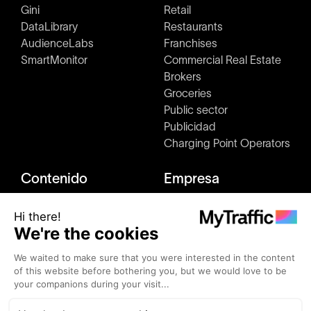
Gini
Retail
DataLibrary
Restaurants
AudienceLabs
Franchises
SmartMonitor
Commercial Real Estate
Brokers
Groceries
Public sector
Publicidad
Charging Point Operators
Contenido
Empresa
Estudios de mercado
Acerca de nosotros
Blog
Kit de prensa y medios
Clientes
Cómo funciona
Eventos
Únete a nosotros
Alternativas
Contacto