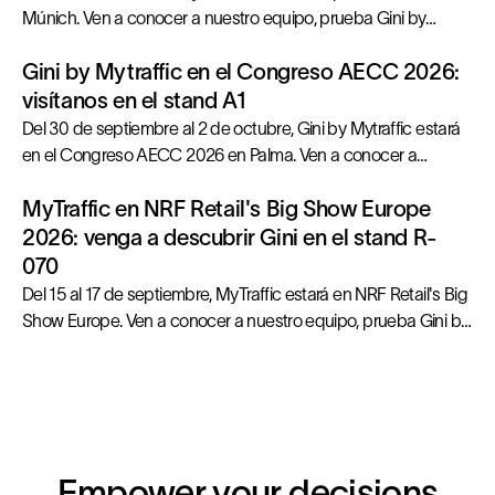
Múnich. Ven a conocer a nuestro equipo, prueba Gini by
MyTraffic en directo y obtén respuestas concretas para tus
Gini by Mytraffic en el Congreso AECC 2026:
próximas decisiones inmobiliarias.
visítanos en el stand A1
Del 30 de septiembre al 2 de octubre, Gini by Mytraffic estará
en el Congreso AECC 2026 en Palma. Ven a conocer a
nuestro equipo, prueba Gini en directo y obtén respuestas
MyTraffic en NRF Retail's Big Show Europe
concretas para tus próximas decisiones de ubicación.
2026: venga a descubrir Gini en el stand R-
070
Del 15 al 17 de septiembre, MyTraffic estará en NRF Retail's Big
Show Europe. Ven a conocer a nuestro equipo, prueba Gini by
MyTraffic y obtén respuestas concretas para tus próximas
decisiones de expansión.
Empower your decisions