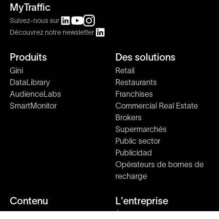
MyTraffic
Suivez-nous sur
Découvrez notre newsletter
Produits
Des solutions
Gini
Retail
DataLibrary
Restaurants
AudienceLabs
Franchises
SmartMonitor
Commercial Real Estate
Brokers
Supermarchés
Public sector
Publicidad
Opérateurs de bornes de
recharge
Contenu
L'entreprise
Etudes de marché
À propos de nous