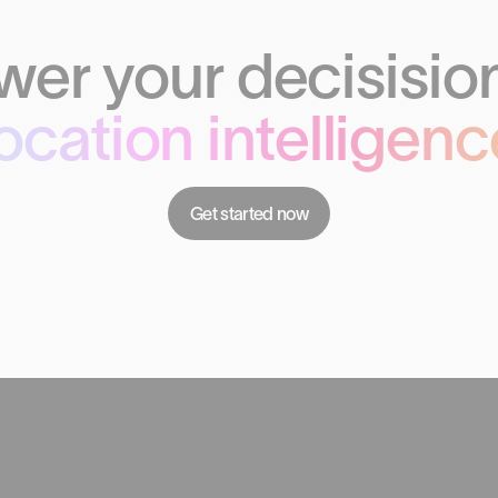
er your decisision
location intelligenc
Get started now