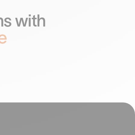
s with
e