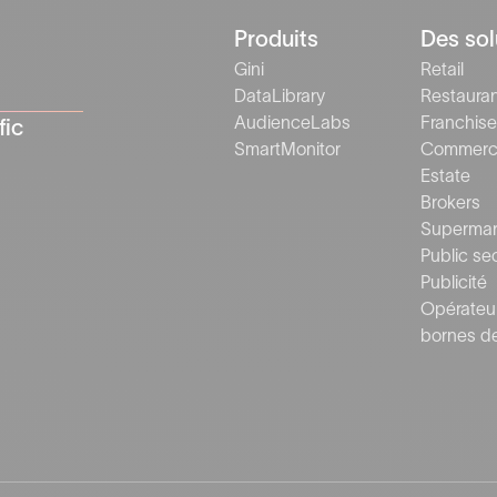
Produits
Des sol
Gini
Retail
DataLibrary
Restaura
AudienceLabs
Franchise
fic
SmartMonitor
Commerci
Estate
Brokers
Superma
Public se
Publicité
Opérateu
bornes d