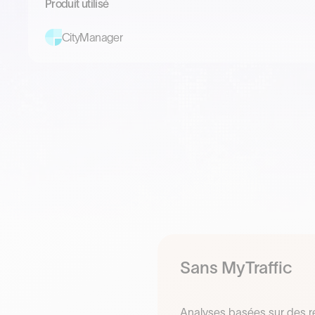
Produit utilisé
CityManager
Sans MyTraffic
Analyses basées sur des re