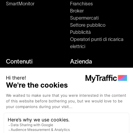
SmartMonitor
Franchises
Broker
Supermercati
Settore pubblico
Pubblicità
Operatori punti di ricarica
elettrici
Contenuti
Azienda
Ricerche di mercato
Su di noi
Blog
Kit stampa e media
Clienti
Come funziona
Eventi
Unisciti a noi
Alternative
Contatti