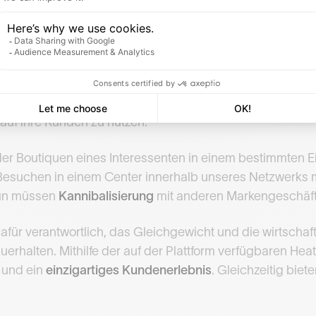
Ihre Einkaufszentren zu stärken.
e ist die Marketingabteilung nicht die einzige, die von
teams beraten
demografische soziale Profile
insbesonder
auf ihre Kunden zu nutzen.
r Boutiquen eines Interessenten in einem bestimmten Ei
 Besuchen in einem Center innerhalb unseres Netzwerks m
tun müssen
Kannibalisierung
mit anderen Markengeschäft
afür verantwortlich, das Gleichgewicht und die wirtschaf
rhalten. Mithilfe der auf der Plattform verfügbaren Heat
 und ein
einzigartiges Kundenerlebnis
. Gleichzeitig biet