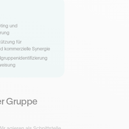
eting und
rung
tützung für
nd kommerzielle Synergie
elgruppenidentifizierung
weisung
er Gruppe
 agieren als Schnittstelle