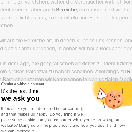
en und zu verstehen, woher die Verbraucher wirklich ko
identifizieren, aber auch
Bereiche, die
müssen aktiviert we
s ermöglicht es uns, zu vermitteln und Entscheidungen zu
echen.
wir auf die Bereiche ab, in denen Kunden uns kennen, abe
und gezielt anzusprechen, in denen wir neue Besucher g
 in der Lage, die geografischen Sektoren zu identifizieren,
in großes Potenzial zu haben scheinen. Allerdings zu
Ri
en Bereichen starten wir Kampagnen in den sozialen Med
öglicht uns die Plattform, die Entwicklung unseres Ein
ampagnen auf die Einwohner dieses Sektors zu messen.
deutet dies, dass das Publikum reagiert. Wir können da
eams nutzen unsere Plattform, 