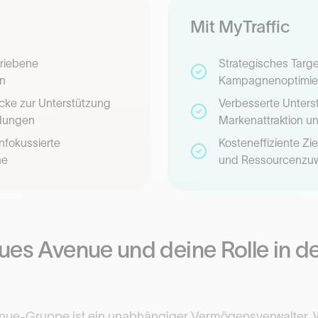
Mit MyTraffic
triebene
Strategisches Targ
n
Kampagnenoptimie
icke zur Unterstützung
Verbesserte Unters
dungen
Markenattraktion u
nfokussierte
Kosteneffiziente Zi
he
und Ressourcenzu
es Avenue und deine Rolle in d
nue-Gruppe ist ein unabhängiger Vermögensverwalter. Wir