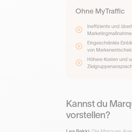
Ohne MyTraffic
Ineffiziente und über
Marketingmaßnahme
Eingeschränkte Einbl
von Markenentschei
Höhere Kosten und u
Zielgruppenansprac
Kannst du Marqu
vorstellen?
Lea Bekki
: Die Marques Ave