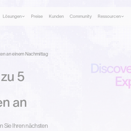
Lösungen
Preise
Kunden
Community
Ressourcen
rten an einem Nachmittag
 zu 5
en an
en Sie Ihren nächsten