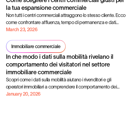
la tua espansione commerciale
Non tutti i centri commerciali attraggono lo stesso cliente. Ecco
come confrontare affluenza, tempo di permanenza e dati
demografici prima di firmare, utilizzando Aroma-Zone come
March 23, 2026
case study in tempo reale.
Immobiliare commerciale
In che modo i dati sulla mobilità rivelano il
comportamento dei visitatori nel settore
immobiliare commerciale
Scopri come i dati sulla mobilità aiutano i rivenditori e gli
operatori immobiliari a comprendere il comportamento dei
visitatori, analizzare i modelli di affluenza e ottimizzare gli asset
January 20, 2026
commerciali.