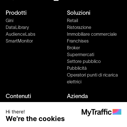
Prodotti
Soluzioni
Gini
Retail
DataLibrary
Ristorazione
AudienceLabs
Immobiliare commerciale
SmartMonitor
Franchises
Broker
Supermercati
Settore pubblico
Pubblicità
Operatori punti di ricarica
elettrici
Contenuti
Azienda
Ricerche di mercato
Su di noi
Blog
Kit stampa e media
Clienti
Come funziona
Eventi
Unisciti a noi