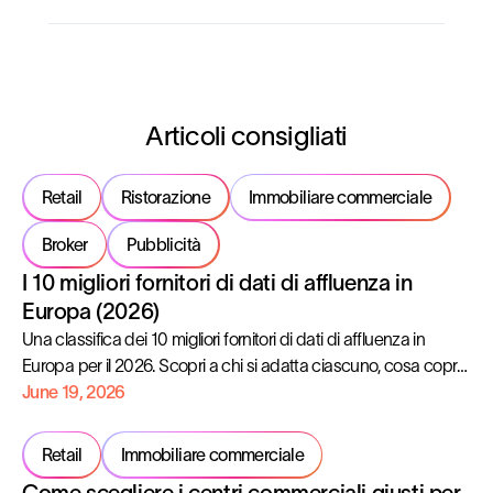
Articoli consigliati
Retail
Ristorazione
Immobiliare commerciale
Broker
Pubblicità
I 10 migliori fornitori di dati di affluenza in
Europa (2026)
Una classifica dei 10 migliori fornitori di dati di affluenza in
Europa per il 2026. Scopri a chi si adatta ciascuno, cosa copre
e dove mostra i suoi limiti.
June 19, 2026
Retail
Immobiliare commerciale
Come scegliere i centri commerciali giusti per