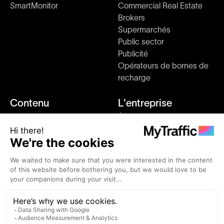
SmartMonitor
Commercial Real Estate
Brokers
Supermarchés
Public sector
Publicité
Opérateurs de bornes de
recharge
Contenu
L'entreprise
Etudes de marché
À propos de nous
Blog
Dossier de presse
Clientèle
Comment ça marche
Évènements
Rejoignez-nous
Alternatives
Contact